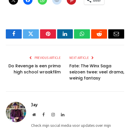
Meer
Facebook
Twitter
Pinterest
LinkedIn
WhatsApp
Reddit
Email
PREVIOUS ARTICLE
NEXT ARTICLE
Do Revenge is een prima
Fate: The Winx Saga
high school wraakfilm
seizoen twee: veel drama,
weinig fantasy
Jay
Website
Facebook
Instagram
LinkedIn
Check mijn social media voor updates over mijn