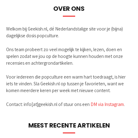
OVER ONS
Welkom bij Geekish.nl, dé Nederlandstalige site voor je (bijna)
dagelijkse dosis popculture.
Ons team probeert zo veel mogelijk te kijken, lezen, doen en
spelen zodat we jou op de hoogte kunnen houden met onze
recensies en achtergrondartikelen.
Voor iedereen die popculture een warm hart toedraagt, is hier
iets te vinden. Sla Geekish.nl op tussen je favorieten, want we
komen meerdere keren per week met nieuwe content.
Contact: info[at]geekish.nl of stuur ons een
DM via Instagram
.
MEEST RECENTE ARTIKELEN