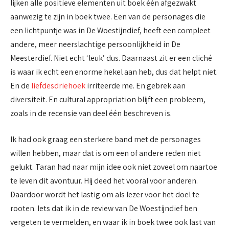
lijken alle positieve elementen uit boek één afgezwakt
aanwezig te zijn in boek twee. Een van de personages die
een lichtpuntje was in De Woestijndief, heeft een compleet
andere, meer neerslachtige persoonlijkheid in De
Meesterdief. Niet echt ‘leuk’ dus. Daarnaast zit er een cliché
is waar ik echt een enorme hekel aan heb, dus dat helpt niet.
En de
liefdesdriehoek
irriteerde me. En gebrek aan
diversiteit. En cultural appropriation blijft een probleem,
zoals in de recensie van deel één beschreven is.
Ik had ook graag een sterkere band met de personages
willen hebben, maar dat is om een of andere reden niet
gelukt. Taran had naar mijn idee ook niet zoveel om naartoe
te leven dit avontuur. Hij deed het vooral voor anderen.
Daardoor wordt het lastig om als lezer voor het doel te
rooten. Iets dat ik in de review van De Woestijndief ben
vergeten te vermelden, en waar ik in boek twee ook last van