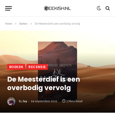
»
»
Home
Boeken
De Meesterdief is een overbodig vervolg
BOEKEN
RECENSIE
De Meesterdief is een
overbodig vervolg
By
Jay
24 september 2022
3 Mins Read