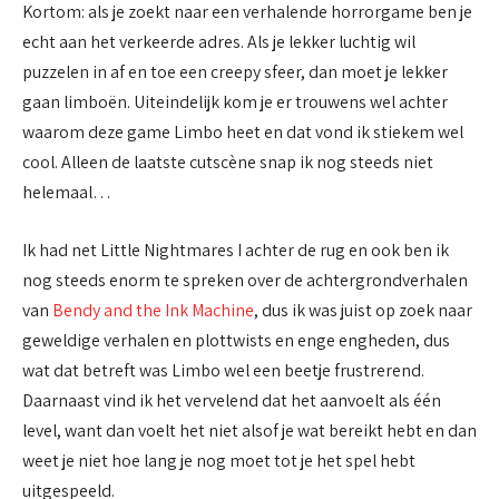
Kortom: als je zoekt naar een verhalende horrorgame ben je
echt aan het verkeerde adres. Als je lekker luchtig wil
puzzelen in af en toe een creepy sfeer, dan moet je lekker
gaan limboën. Uiteindelijk kom je er trouwens wel achter
waarom deze game Limbo heet en dat vond ik stiekem wel
cool. Alleen de laatste cutscène snap ik nog steeds niet
helemaal…
Ik had net Little Nightmares I achter de rug en ook ben ik
nog steeds enorm te spreken over de achtergrondverhalen
van
Bendy and the Ink Machine
, dus ik was juist op zoek naar
geweldige verhalen en plottwists en enge engheden, dus
wat dat betreft was Limbo wel een beetje frustrerend.
Daarnaast vind ik het vervelend dat het aanvoelt als één
level, want dan voelt het niet alsof je wat bereikt hebt en dan
weet je niet hoe lang je nog moet tot je het spel hebt
uitgespeeld.