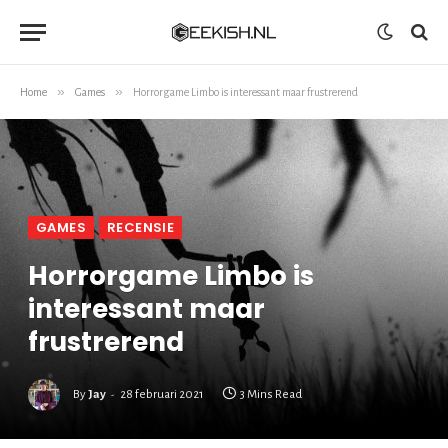
»
»
Home
Games
Horrorgame Limbo is interessant maar frustrerend
GAMES
RECENSIE
Horrorgame Limbo is
interessant maar
frustrerend
By
Jay
28 februari 2021
3 Mins Read