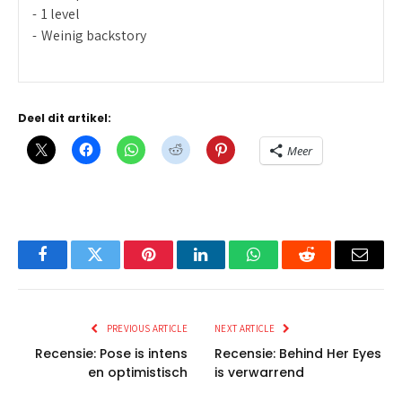
1 level
Weinig backstory
Deel dit artikel:
Meer
Facebook
Twitter
Pinterest
LinkedIn
WhatsApp
Reddit
Email
PREVIOUS ARTICLE
NEXT ARTICLE
Recensie: Pose is intens
Recensie: Behind Her Eyes
en optimistisch
is verwarrend