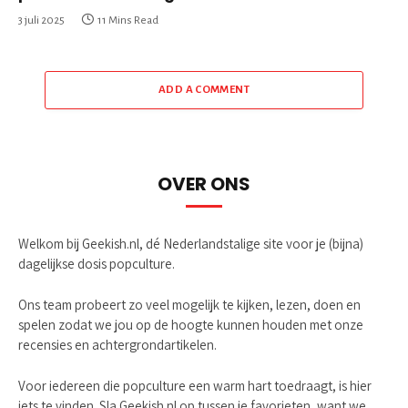
3 juli 2025
11 Mins Read
ADD A COMMENT
OVER ONS
Welkom bij Geekish.nl, dé Nederlandstalige site voor je (bijna)
dagelijkse dosis popculture.
Ons team probeert zo veel mogelijk te kijken, lezen, doen en
spelen zodat we jou op de hoogte kunnen houden met onze
recensies en achtergrondartikelen.
Voor iedereen die popculture een warm hart toedraagt, is hier
iets te vinden. Sla Geekish.nl op tussen je favorieten, want we