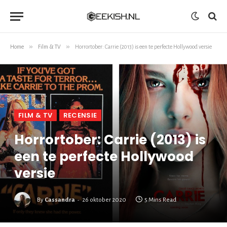
»
»
Home
Film & TV
Horrortober: Carrie (2013) is een te perfecte Hollywood versie
FILM & TV
RECENSIE
Horrortober: Carrie (2013) is
een te perfecte Hollywood
versie
By
Cassandra
26 oktober 2020
5 Mins Read