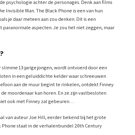
n de psychologie achter de personages. Denk aan films
he Invisible Man. The Black Phone is een van hun
zoals je daar meteen aan zou denken. Dit is een
t paranormale aspecten. Je zou het niet zeggen, maar
r?
slimme 13-jarige jongen, wordt ontvoerd door een
oten in een geluiddichte kelder waar schreeuwen
efoon aan de muur begint te rinkelen, ontdekt Finney
n de moordenaar kan horen. En ze zijn vastbesloten
 niet ook met Finney zal gebeuren…
l van auteur Joe Hill, eerder bekend bij het grote
k Phone staat in de verhalenbundel 20th Century