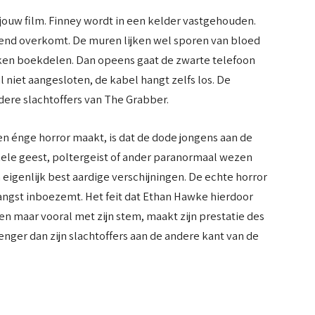
et jouw film. Finney wordt in een kelder vastgehouden.
mend overkomt. De muren lijken wel sporen van bloed
eken boekdelen. Dan opeens gaat de zwarte telefoon
 niet aangesloten, de kabel hangt zelfs los. De
dere slachtoffers van The Grabber.
n énge horror maakt, is dat de dode jongens aan de
kele geest, poltergeist of ander paranormaal wezen
n eigenlijk best aardige verschijningen. De echte horror
r angst inboezemt. Het feit dat Ethan Hawke hierdoor
en maar vooral met zijn stem, maakt zijn prestatie des
enger dan zijn slachtoffers aan de andere kant van de