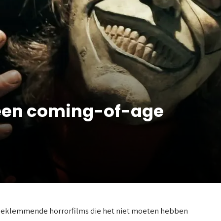
 een coming-of-age
beklemmende horrorfilms die het niet moeten hebben