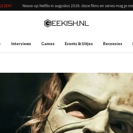
ELEZEN?
Nieuw op Netflix in augustus 2026: deze films en series mag je ni
Interviews
Games
Events & Uitjes
Recensies