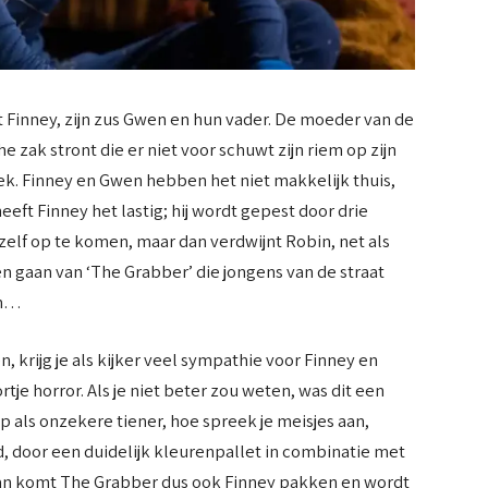
 Finney, zijn zus Gwen en hun vader. De moeder van de
e zak stront die er niet voor schuwt zijn riem op zijn
oek. Finney en Gwen hebben het niet makkelijk thuis,
eft Finney het lastig; hij wordt gepest door drie
hzelf op te komen, maar dan verdwijnt Robin, net als
en gaan van ‘The Grabber’ die jongens van de straat
en…
n, krijg je als kijker veel sympathie voor Finney en
rtje horror. Als je niet beter zou weten, was dit een
p als onzekere tiener, hoe spreek je meisjes aan,
, door een duidelijk kleurenpallet in combinatie met
 dan komt The Grabber dus ook Finney pakken en wordt