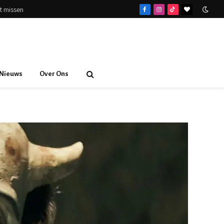
et missen
Facebook
Instagram
TikTok
BlogLovin
Nieuws
Over Ons