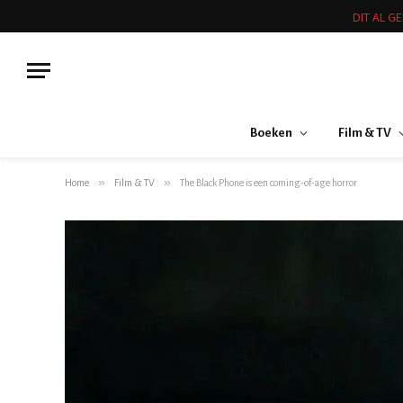
DIT AL G
Boeken
Film & TV
»
»
Home
Film & TV
The Black Phone is een coming-of-age horror