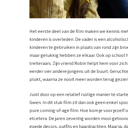
Het eerste deel van de film maken we kennis met
kinderen is overleden. De vader is een alcoholisch
kinderen te gebruiken in plaats van rond zijn br
maar gelukkig hebben ze elkaar. Ook op school he
treiteraars. Zijn vriend Robin helpt hem voor zic
eerder vier andere jongens uit de buurt. Gerucht
plukt, waarna ze nooit meer worden terug gezi
Juist door op een relatief rustige manier te starte
Gwen. In dit stuk film zit dan ook geen enkel spoo
pure coming-of-age film. Hoe kom je voor jezelf o
etcetera. De jaren zeventig worden mooi getoond
goede decors, outfits en haardrachten. Maar ja,