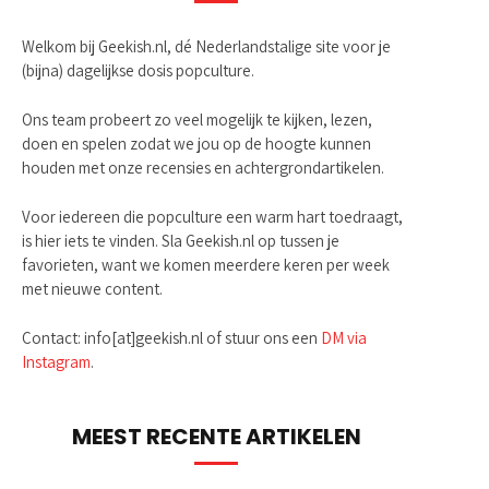
Welkom bij Geekish.nl, dé Nederlandstalige site voor je
(bijna) dagelijkse dosis popculture.
Ons team probeert zo veel mogelijk te kijken, lezen,
doen en spelen zodat we jou op de hoogte kunnen
houden met onze recensies en achtergrondartikelen.
Voor iedereen die popculture een warm hart toedraagt,
is hier iets te vinden. Sla Geekish.nl op tussen je
favorieten, want we komen meerdere keren per week
met nieuwe content.
Contact: info[at]geekish.nl of stuur ons een
DM via
Instagram
.
MEEST RECENTE ARTIKELEN