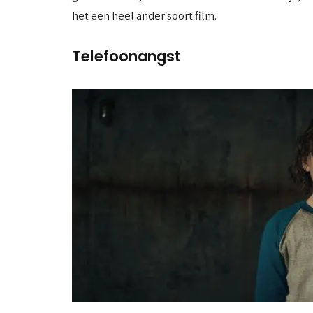
het een heel ander soort film.
Telefoonangst