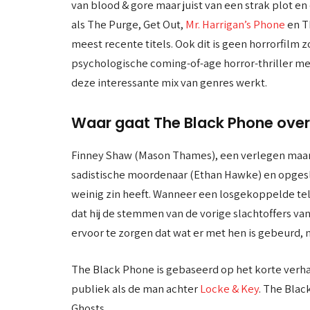
van blood & gore maar juist van een strak plot e
als The Purge, Get Out,
Mr. Harrigan’s Phone
en T
meest recente titels. Ook dit is geen horrorfilm 
psychologische coming-of-age horror-thriller me
deze interessante mix van genres werkt.
Waar gaat The Black Phone ove
Finney Shaw (Mason Thames), een verlegen maar 
sadistische moordenaar (Ethan Hawke) en opgesl
weinig zin heeft. Wanneer een losgekoppelde tel
dat hij de stemmen van de vorige slachtoffers va
ervoor te zorgen dat wat er met hen is gebeurd,
The Black Phone is gebaseerd op het korte verhaa
publiek als de man achter
Locke & Key
. The Blac
Ghosts.