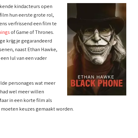
bekende kindacteurs open
ilm hun eerste grote rol,
eens verfrissend een film te
hings
of Game of Thrones.
ge krijg je gegarandeerd
ssenen, naast Ethan Hawke,
 een lul van een vader
alde personages wat meer
had wel meer willen
ar in een korte film als
en moeten keuzes gemaakt worden.