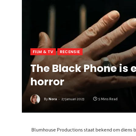
FILM & TV
RECENSIE
The Black Phone is
horror
By
Nora
27 januari 2023
5 Mins Read
Blumhouse Productions staat bekend om diens 