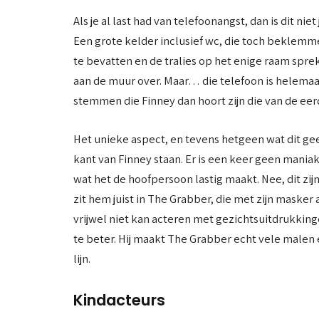
Als je al last had van telefoonangst, dan is dit ni
Een grote kelder inclusief wc, die toch beklem
te bevatten en de tralies op het enige raam spr
aan de muur over. Maar… die telefoon is helemaal
stemmen die Finney dan hoort zijn die van de eer
Het unieke aspect, en tevens hetgeen wat dit gee
kant van Finney staan. Er is een keer geen mania
wat het de hoofpersoon lastig maakt. Nee, dit zij
zit hem juist in The Grabber, die met zijn maske
vrijwel niet kan acteren met gezichtsuitdrukking
te beter. Hij maakt The Grabber echt vele malen 
lijn.
Kindacteurs