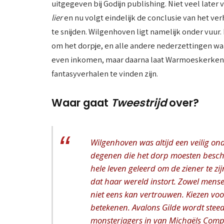
uitgegeven bij Godijn publishing. Niet veel later 
lier
en nu volgt eindelijk de conclusie van het ve
te snijden. Wilgenhoven ligt namelijk onder vuur
om het dorpje, en alle andere nederzettingen w
even inkomen, maar daarna laat Warmoeskerken w
fantasyverhalen te vinden zijn.
Waar gaat
Tweestrijd
over?
Wilgenhoven was altijd een veilig o
degenen die het dorp moesten besch
hele leven geleerd om de ziener te zi
dat haar wereld instort. Zowel mense
niet eens kan vertrouwen. Kiezen vo
betekenen. Avalons Gilde wordt steed
monsterjagers in van Michaëls Compa