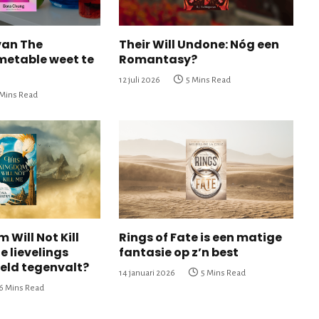
van The
Their Will Undone: Nóg een
metable weet te
Romantasy?
12 juli 2026
5 Mins Read
 Mins Read
 Will Not Kill
Rings of Fate is een matige
e lievelings
fantasie op z’n best
eld tegenvalt?
14 januari 2026
5 Mins Read
6 Mins Read