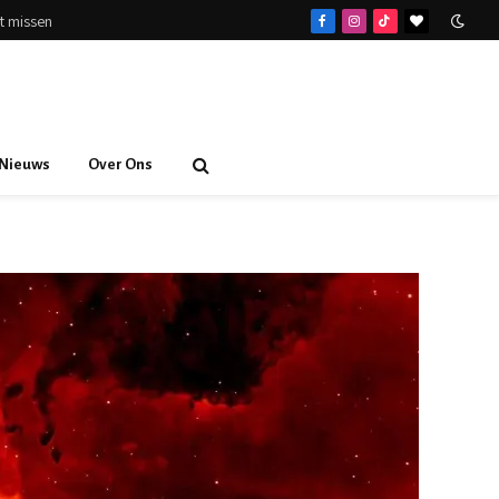
et missen
Facebook
Instagram
TikTok
BlogLovin
Nieuws
Over Ons