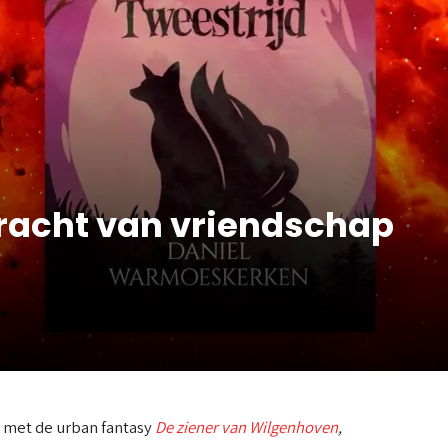
kracht van vriendschap
met de urban fantasy
De ziener van Wilgenhoven
,