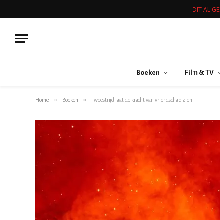
DIT AL G
Boeken
Film & TV
»
»
Home
Boeken
Tweestrijd laat de kracht van vriendschap zien