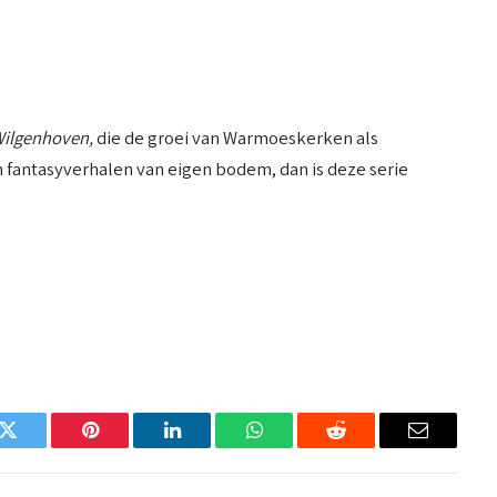
Wilgenhoven,
die de groei van Warmoeskerken als
van fantasyverhalen van eigen bodem, dan is deze serie
k
Twitter
Pinterest
LinkedIn
WhatsApp
Reddit
Email