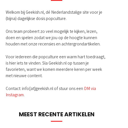
Welkom bij Geekish.nl, dé Nederlandstalige site voor je
(bijna) dagelijkse dosis popculture.
Ons team probeert zo veel mogelijk te kijken, lezen,
doen en spelen zodat we jou op de hoogte kunnen
houden met onze recensies en achtergrondartikelen.
Voor iedereen die popculture een warm hart toedraagt,
is hier iets te vinden. Sla Geekish.nl op tussen je
favorieten, want we komen meerdere keren per week
met nieuwe content.
Contact: info[at]geekish.nl of stuur ons een
DM via
Instagram
.
MEEST RECENTE ARTIKELEN