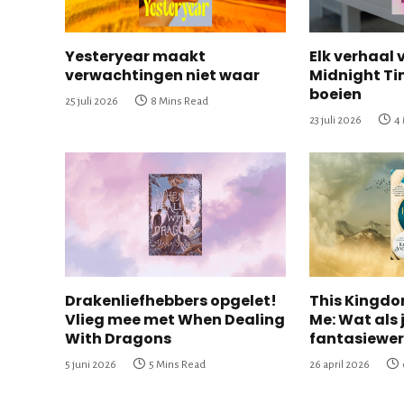
Yesteryear maakt
Elk verhaal 
verwachtingen niet waar
Midnight Ti
boeien
25 juli 2026
8 Mins Read
23 juli 2026
4
Drakenliefhebbers opgelet!
This Kingdom
Vlieg mee met When Dealing
Me: Wat als j
With Dragons
fantasiewer
5 juni 2026
5 Mins Read
26 april 2026