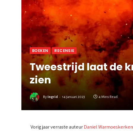
BOEKEN
RECENSIE
Tweestrijd laat de 
zien
By
Ingrid
14 januari 2023
4 Mins Read
Vorig jaar verraste auteur
Daniel Warmoeskerken