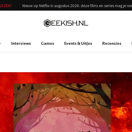
ELEZEN?
Nieuw op Netflix in augustus 2026: deze films en series mag je ni
Interviews
Games
Events & Uitjes
Recensies