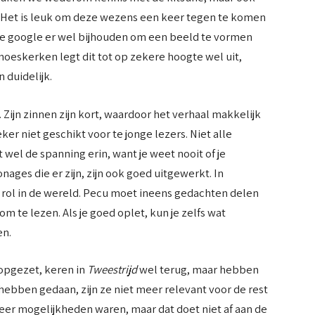
 Het is leuk om deze wezens een keer tegen te komen
je google er wel bijhouden om een beeld te vormen
moeskerken legt dit tot op zekere hoogte wel uit,
 duidelijk.
 Zijn zinnen zijn kort, waardoor het verhaal makkelijk
eker niet geschikt voor te jonge lezers. Niet alle
el de spanning erin, want je weet nooit of je
ages die er zijn, zijn ook goed uitgewerkt. In
r rol in de wereld. Pecu moet ineens gedachten delen
om te lezen. Als je goed oplet, kun je zelfs wat
en.
opgezet, keren in
Tweestrijd
wel terug, maar hebben
g hebben gedaan, zijn ze niet meer relevant voor de rest
eer mogelijkheden waren, maar dat doet niet af aan de