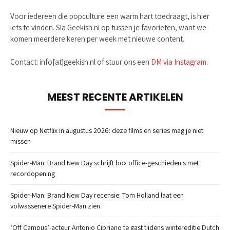
Voor iedereen die popculture een warm hart toedraagt, is hier
iets te vinden. Sla Geekish.nl op tussen je favorieten, want we
komen meerdere keren per week met nieuwe content.
Contact: info[at]geekish.nl of stuur ons een
DM via Instagram
.
MEEST RECENTE ARTIKELEN
Nieuw op Netflix in augustus 2026: deze films en series mag je niet
missen
Spider-Man: Brand New Day schrijft box office-geschiedenis met
recordopening
Spider-Man: Brand New Day recensie: Tom Holland laat een
volwassenere Spider-Man zien
‘Off Campus’-acteur Antonio Cipriano te gast tijdens wintereditie Dutch