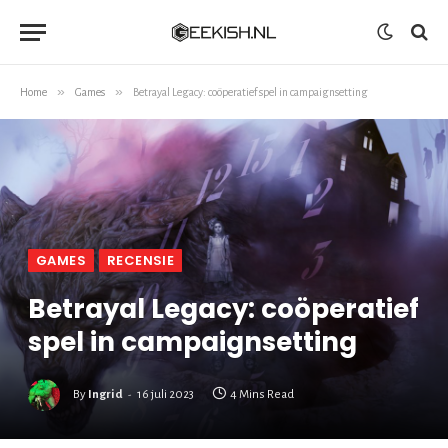
»
»
Home
Games
Betrayal Legacy: coöperatief spel in campaignsetting
GAMES
RECENSIE
Betrayal Legacy: coöperatief
spel in campaignsetting
By
Ingrid
16 juli 2023
4 Mins Read