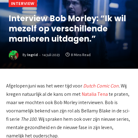
INTERVIEW
Interview Bob Morley: “Ik wil
mezelf op verschillende
manieren uitdagen.”
By
Ingrid
14 juli 2023
8 Mins Read
Afgelopen juni was het weer tijd voor
Dutch Comic Con
.
Wij
kregen natuurlijk al de kans om met
Natalia Tena
te praten,
maar we mochten ook Bob Morley interviewen. Bob is
voornamelijk bekend van zijn rol als Bellamy Blake in de sci-
fi serie
The 100.
Wij spraken hem ook over zijn nieuwe series,
mentale gezondheid en de nieuwe fase in zijn leven,
namelijk het ouderschap.