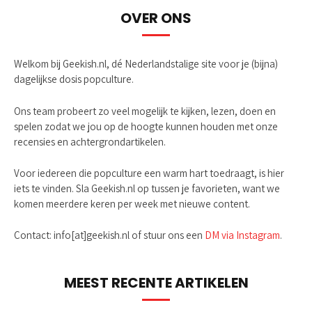
OVER ONS
Welkom bij Geekish.nl, dé Nederlandstalige site voor je (bijna)
dagelijkse dosis popculture.
Ons team probeert zo veel mogelijk te kijken, lezen, doen en
spelen zodat we jou op de hoogte kunnen houden met onze
recensies en achtergrondartikelen.
Voor iedereen die popculture een warm hart toedraagt, is hier
iets te vinden. Sla Geekish.nl op tussen je favorieten, want we
komen meerdere keren per week met nieuwe content.
Contact: info[at]geekish.nl of stuur ons een
DM via Instagram
.
MEEST RECENTE ARTIKELEN