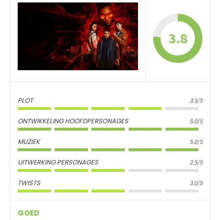
3.8
PLOT
3.5/5
ONTWIKKELING HOOFDPERSONAGES
5.0/5
MUZIEK
5.0/5
UITWERKING PERSONAGES
2.5/5
TWISTS
3.0/5
GOED