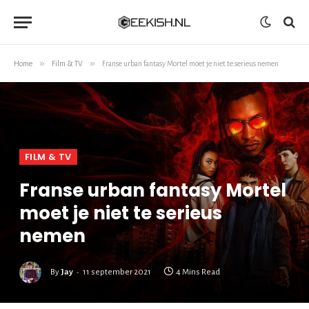
»
»
Home
Film & TV
Franse urban fantasy Mortel moet je niet te serieus nemen
FILM & TV
Franse urban fantasy Mortel
moet je niet te serieus
nemen
By
Jay
11 september 2021
4 Mins Read