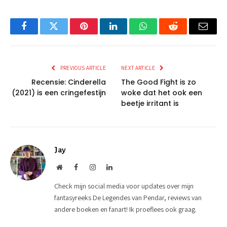
Facebook
Twitter
Pinterest
LinkedIn
WhatsApp
Reddit
Email
PREVIOUS ARTICLE
NEXT ARTICLE
Recensie: Cinderella
The Good Fight is zo
(2021) is een cringefestijn
woke dat het ook een
beetje irritant is
Jay
Website
Facebook
Instagram
LinkedIn
Check mijn social media voor updates over mijn
fantasyreeks De Legendes van Pendar, reviews van
andere boeken en fanart! Ik proeflees ook graag.