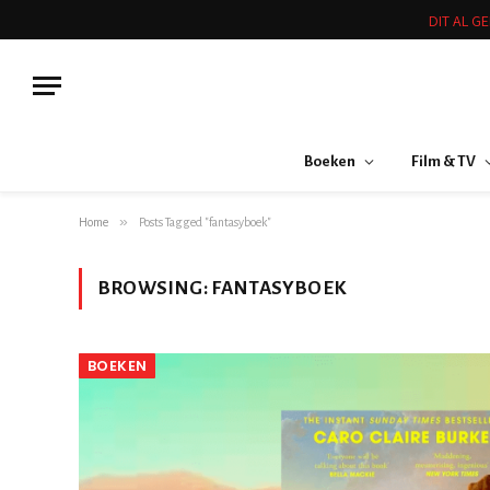
DIT AL G
Boeken
Film & TV
»
Home
Posts Tagged "fantasyboek"
BROWSING:
FANTASYBOEK
BOEKEN