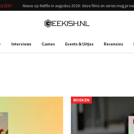
ELEZEN?
Nieuw op Netflix in augustus 2026: deze films en series mag je ni
Interviews
Games
Events & Uitjes
Recensies
BOEKEN