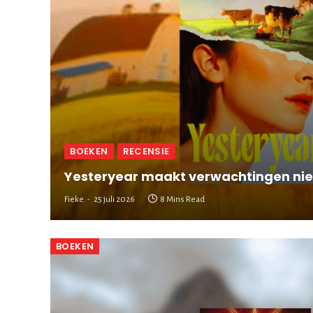
BOEKEN
RECENSIE
Yesteryear maakt verwachtingen nie
Fieke
25 juli 2026
8 Mins Read
BOEKEN