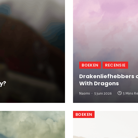
BOEKEN
RECENSIE
Drakenliefhebbers 
y?
With Dragons
Naomi
5 juni 2026
5 Mins R
BOEKEN