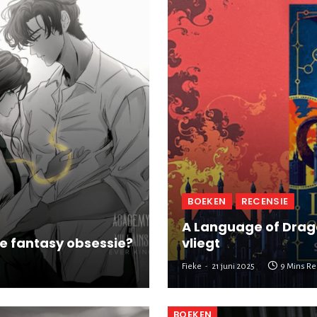
BOEKEN
RECENSIE
A Language of Drago
de fantasy obsessie?
vliegt
Fieke
21 juni 2025
9 Mins R
BOEKEN