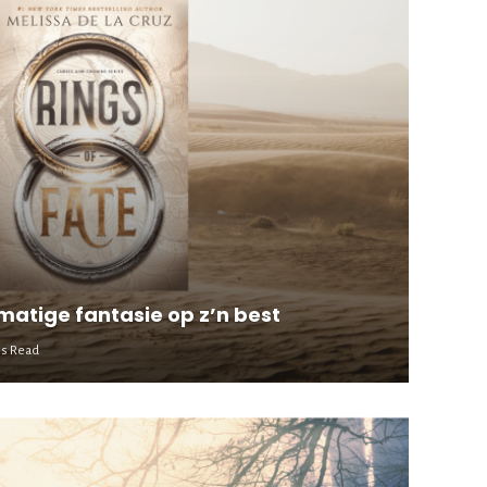
 matige fantasie op z’n best
ns Read