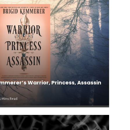
merer’s Warrior, Princess, Assassin
5 Mins Read