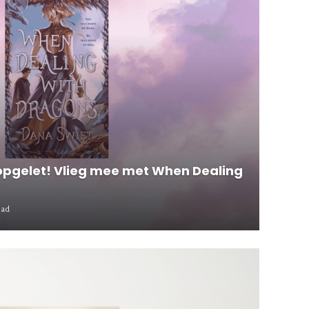
opgelet! Vlieg mee met When Dealing
ead