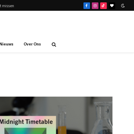
et missen
Facebook
Instagram
TikTok
BlogLovin
Nieuws
Over Ons