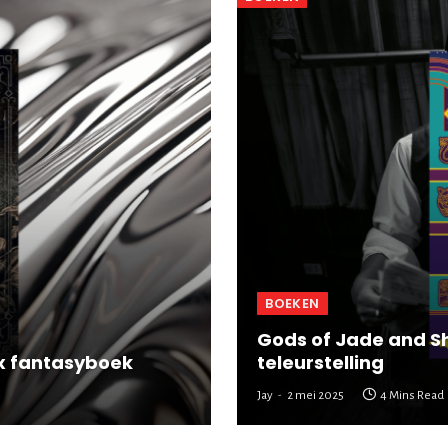
BOEKEN
Gods of Jade and S
ex fantasyboek
teleurstelling
Jay
2 mei 2025
4 Mins Read