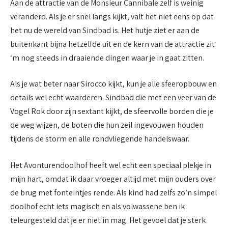
Aan de attractie van de Monsieur Cannibale zelf is weinig
veranderd. Als je er snel langs kijkt, valt het niet eens op dat
het nu de wereld van Sindbad is. Het hutje ziet er aan de
buitenkant bijna hetzelfde uit en de kern van de attractie zit
‘m nog steeds in draaiende dingen waar je in gaat zitten.
Als je wat beter naar Sirocco kijkt, kun je alle sfeeropbouw en
details wel echt waarderen. Sindbad die met een veer van de
Vogel Rok door zijn sextant kijkt, de sfeervolle borden die je
de weg wijzen, de boten die hun zeil ingevouwen houden
tijdens de storm en alle rondvliegende handelswaar.
Het Avonturendoolhof heeft wel echt een speciaal plekje in
mijn hart, omdat ik daar vroeger altijd met mijn ouders over
de brug met fonteintjes rende. Als kind had zelfs zo’n simpel
doolhof echt iets magisch en als volwassene ben ik
teleurgesteld dat je er niet in mag. Het gevoel dat je sterk