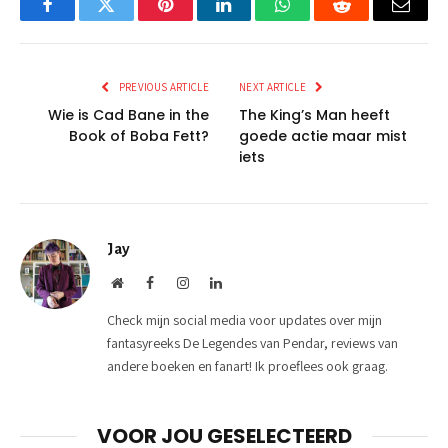
Facebook
Twitter
Pinterest
LinkedIn
WhatsApp
Reddit
Email
PREVIOUS ARTICLE
NEXT ARTICLE
Wie is Cad Bane in the
The King’s Man heeft
Book of Boba Fett?
goede actie maar mist
iets
Jay
Website
Facebook
Instagram
LinkedIn
Check mijn social media voor updates over mijn
fantasyreeks De Legendes van Pendar, reviews van
andere boeken en fanart! Ik proeflees ook graag.
VOOR JOU GESELECTEERD