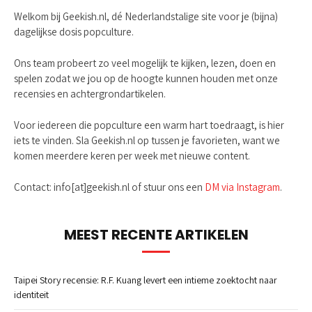
Welkom bij Geekish.nl, dé Nederlandstalige site voor je (bijna)
dagelijkse dosis popculture.
Ons team probeert zo veel mogelijk te kijken, lezen, doen en
spelen zodat we jou op de hoogte kunnen houden met onze
recensies en achtergrondartikelen.
Voor iedereen die popculture een warm hart toedraagt, is hier
iets te vinden. Sla Geekish.nl op tussen je favorieten, want we
komen meerdere keren per week met nieuwe content.
Contact: info[at]geekish.nl of stuur ons een
DM via Instagram
.
MEEST RECENTE ARTIKELEN
Taipei Story recensie: R.F. Kuang levert een intieme zoektocht naar
identiteit