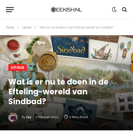
»
»
Home
Opinie
Wat is er nu te doen in de Efteling-wereld van Sindbad?
OPINIE
Wat is er nu te doen in de
Efteling-wereld van
Sindbad?
By
Jay
7 februari 2022
5 Mins Read