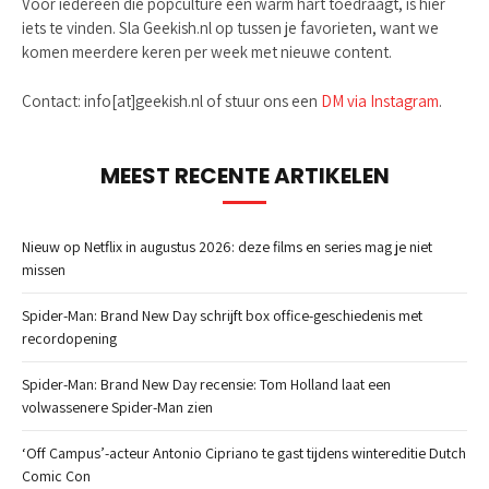
Voor iedereen die popculture een warm hart toedraagt, is hier
iets te vinden. Sla Geekish.nl op tussen je favorieten, want we
komen meerdere keren per week met nieuwe content.
Contact: info[at]geekish.nl of stuur ons een
DM via Instagram
.
MEEST RECENTE ARTIKELEN
Nieuw op Netflix in augustus 2026: deze films en series mag je niet
missen
Spider-Man: Brand New Day schrijft box office-geschiedenis met
recordopening
Spider-Man: Brand New Day recensie: Tom Holland laat een
volwassenere Spider-Man zien
‘Off Campus’-acteur Antonio Cipriano te gast tijdens wintereditie Dutch
Comic Con