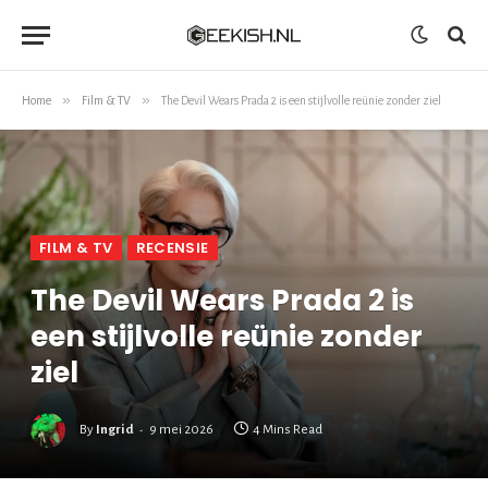
»
»
Home
Film & TV
The Devil Wears Prada 2 is een stijlvolle reünie zonder ziel
FILM & TV
RECENSIE
The Devil Wears Prada 2 is
een stijlvolle reünie zonder
ziel
By
Ingrid
9 mei 2026
4 Mins Read