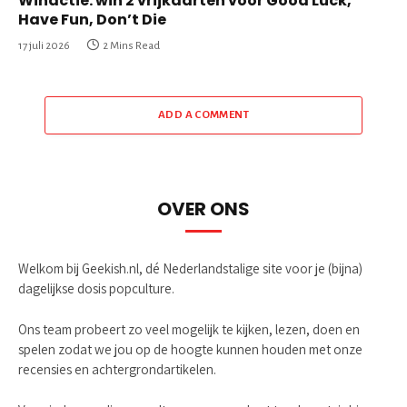
Winactie: win 2 vrijkaarten voor Good Luck,
Have Fun, Don’t Die
17 juli 2026
2 Mins Read
ADD A COMMENT
OVER ONS
Welkom bij Geekish.nl, dé Nederlandstalige site voor je (bijna)
dagelijkse dosis popculture.
Ons team probeert zo veel mogelijk te kijken, lezen, doen en
spelen zodat we jou op de hoogte kunnen houden met onze
recensies en achtergrondartikelen.