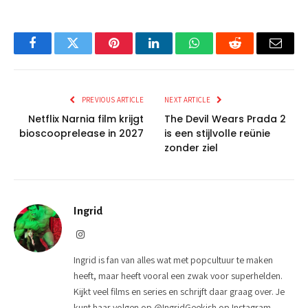
Facebook
Twitter
Pinterest
LinkedIn
WhatsApp
Reddit
Email
PREVIOUS ARTICLE
NEXT ARTICLE
Netflix Narnia film krijgt
The Devil Wears Prada 2
bioscooprelease in 2027
is een stijlvolle reünie
zonder ziel
Ingrid
Instagram
Ingrid is fan van alles wat met popcultuur te maken
heeft, maar heeft vooral een zwak voor superhelden.
Kijkt veel films en series en schrijft daar graag over. Je
kunt haar volgen op @IngridGeekish op Instagram.