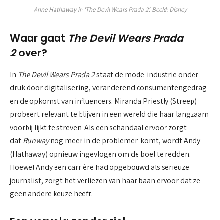
Anne Hathaway in ‘The Devil Wears Prada 2’. Beeld: Disney
Waar gaat
The Devil Wears Prada
2
over?
In
The Devil Wears Prada 2
staat de mode-industrie onder
druk door digitalisering, veranderend consumentengedrag
en de opkomst van influencers. Miranda Priestly (Streep)
probeert relevant te blijven in een wereld die haar langzaam
voorbij lijkt te streven. Als een schandaal ervoor zorgt
dat
Runway
nog meer in de problemen komt, wordt Andy
(Hathaway) opnieuw ingevlogen om de boel te redden.
Hoewel Andy een carrière had opgebouwd als serieuze
journalist, zorgt het verliezen van haar baan ervoor dat ze
geen andere keuze heeft.