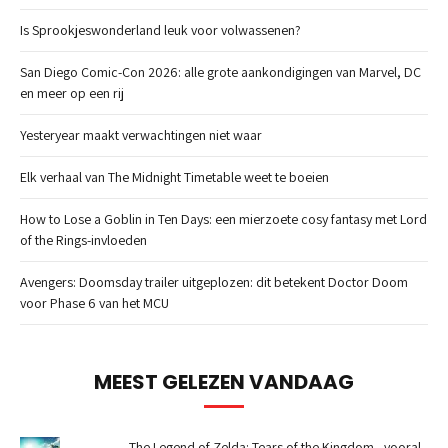
Is Sprookjeswonderland leuk voor volwassenen?
San Diego Comic-Con 2026: alle grote aankondigingen van Marvel, DC
en meer op een rij
Yesteryear maakt verwachtingen niet waar
Elk verhaal van The Midnight Timetable weet te boeien
How to Lose a Goblin in Ten Days: een mierzoete cosy fantasy met Lord
of the Rings-invloeden
Avengers: Doomsday trailer uitgeplozen: dit betekent Doctor Doom
voor Phase 6 van het MCU
MEEST GELEZEN VANDAAG
The Legend of Zelda: Tears of the Kingdom - vooral