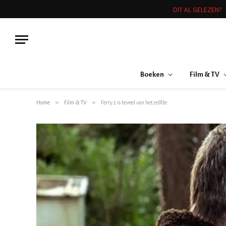
DIT AL GELEZEN?
Boeken
Film & TV
»
»
Home
Film & TV
Ferry 2 is teveel van hetzelfde