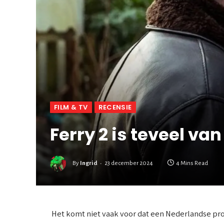
FILM & TV
RECENSIE
Ferry 2 is teveel van
By
Ingrid
23 december 2024
4 Mins Read
Het komt niet vaak voor dat een Nederlandse pro