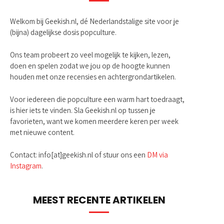
Welkom bij Geekish.nl, dé Nederlandstalige site voor je
(bijna) dagelijkse dosis popculture.
Ons team probeert zo veel mogelijk te kijken, lezen,
doen en spelen zodat we jou op de hoogte kunnen
houden met onze recensies en achtergrondartikelen.
Voor iedereen die popculture een warm hart toedraagt,
is hier iets te vinden. Sla Geekish.nl op tussen je
favorieten, want we komen meerdere keren per week
met nieuwe content.
Contact: info[at]geekish.nl of stuur ons een
DM via
Instagram
.
MEEST RECENTE ARTIKELEN