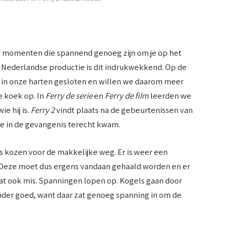
oeg momenten die spannend genoeg zijn om je op het
en Nederlandse productie is dit indrukwekkend. Op de
 in onze harten gesloten en willen we daarom meer
 koek op. In
Ferry de serie
en
Ferry de film
leerden we
e hij is.
Ferry 2
vindt plaats na de gebeurtenissen van
ie in de gevangenis terecht kwam.
 kozen voor de makkelijke weg. Er is weer een
Deze moet dus ergens vandaan gehaald worden en er
aat ook mis. Spanningen lopen op. Kogels gaan door
nder goed, want daar zat genoeg spanning in om de