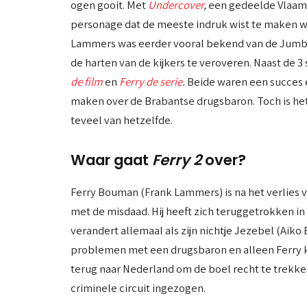
ogen gooit. Met
Undercover
,
een gedeelde Vlaams
personage dat de meeste indruk wist te maken 
Lammers was eerder vooral bekend van de Jumbo r
de harten van de kijkers te veroveren. Naast de 
de film
en
Ferry de serie
.
Beide waren een succes e
maken over de Brabantse drugsbaron. Toch is het 
teveel van hetzelfde.
Waar gaat
Ferry 2
over?
Ferry Bouman (Frank Lammers) is na het verlies 
met de misdaad. Hij heeft zich teruggetrokken in S
verandert allemaal als zijn nichtje Jezebel (Ai
problemen met een drugsbaron en alleen Ferry k
terug naar Nederland om de boel recht te trekken
criminele circuit ingezogen.