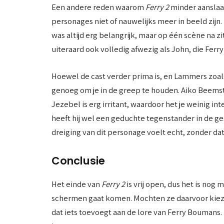
Een andere reden waarom
Ferry 2
minder aanslaat
personages niet of nauwelijks meer in beeld zijn
was altijd erg belangrijk, maar op één scène na zi
uiteraard ook volledig afwezig als John, die Ferry 
Hoewel de cast verder prima is, en Lammers zoals 
genoeg om je in de greep te houden. Aiko Beemst
Jezebel is erg irritant, waardoor het je weinig i
heeft hij wel een geduchte tegenstander in de g
dreiging van dit personage voelt echt, zonder dat
Conclusie
Het einde van
Ferry 2
is vrij open, dus het is nog
schermen gaat komen. Mochten ze daarvoor kieze
dat iets toevoegt aan de lore van Ferry Boumans. 