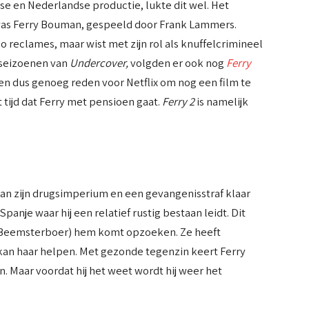
e en Nederlandse productie, lukte dit wel. Het
was Ferry Bouman, gespeeld door Frank Lammers.
eclames, maar wist met zijn rol als knuffelcrimineel
3 seizoenen van
Undercover,
volgden er ook nog
Ferry
n dus genoeg reden voor Netflix om nog een film te
tijd dat Ferry met pensioen gaat.
Ferry 2
is namelijk
van zijn drugsimperium en een gevangenisstraf klaar
panje waar hij een relatief rustig bestaan leidt. Dit
ko Beemsterboer) hem komt opzoeken. Ze heeft
an haar helpen. Met gezonde tegenzin keert Ferry
. Maar voordat hij het weet wordt hij weer het