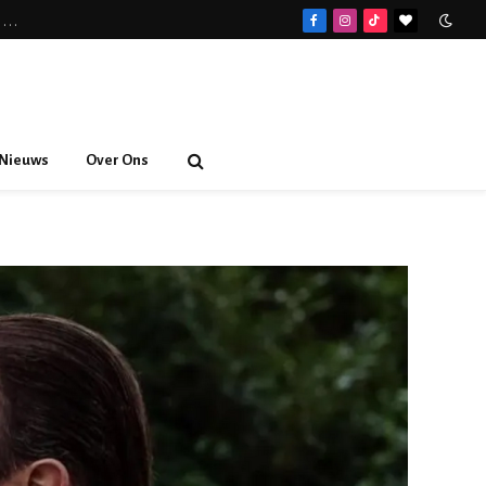
Spider-Man: Brand New Day recensie: Tom Holland laat een volwassenere Spider-Man zien
Facebook
Instagram
TikTok
BlogLovin
Nieuws
Over Ons