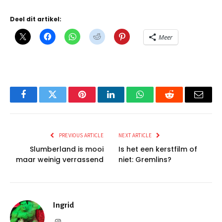
Deel dit artikel:
Meer
Facebook
Twitter
Pinterest
LinkedIn
WhatsApp
Reddit
Email
PREVIOUS ARTICLE
NEXT ARTICLE
Slumberland is mooi
Is het een kerstfilm of
maar weinig verrassend
niet: Gremlins?
Ingrid
Instagram