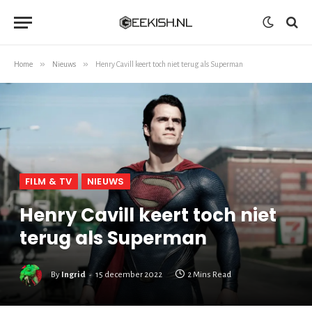
»
»
Home
Nieuws
Henry Cavill keert toch niet terug als Superman
FILM & TV
NIEUWS
Henry Cavill keert toch niet
terug als Superman
By
Ingrid
15 december 2022
2 Mins Read