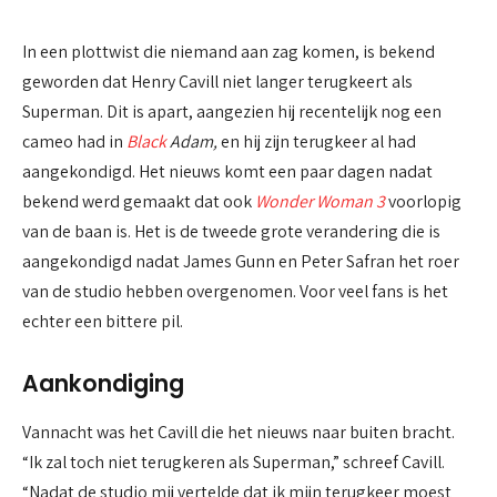
In een plottwist die niemand aan zag komen, is bekend
geworden dat Henry Cavill niet langer terugkeert als
Superman. Dit is apart, aangezien hij recentelijk nog een
cameo had in
Black
Adam,
en hij zijn terugkeer al had
aangekondigd. Het nieuws komt een paar dagen nadat
bekend werd gemaakt dat ook
Wonder Woman 3
voorlopig
van de baan is. Het is de tweede grote verandering die is
aangekondigd nadat James Gunn en Peter Safran het roer
van de studio hebben overgenomen. Voor veel fans is het
echter een bittere pil.
Aankondiging
Vannacht was het Cavill die het nieuws naar buiten bracht.
“Ik zal toch niet terugkeren als Superman,” schreef Cavill.
“Nadat de studio mij vertelde dat ik mijn terugkeer moest