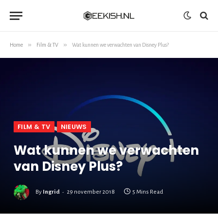
»
»
Home
Film & TV
Wat kunnen we verwachten van Disney Plus?
FILM & TV
NIEUWS
Wat kunnen we verwachten
van Disney Plus?
By
Ingrid
29 november 2018
5 Mins Read