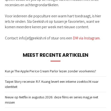
recensies en achtergrondartikelen.
Voor iedereen die popculture een warm hart toedraagt, is hier
iets te vinden. Sla Geekish.nl op tussen je favorieten, want we
komen meerdere keren per week met nieuwe content.
Contact: info[at]geekish.nl of stuur ons een
DM via Instagram
.
MEEST RECENTE ARTIKELEN
Kun je The Apple Pie Ice Cream Parlor lezen zonder voorkennis?
Taipei Story recensie: R.F. Kuang levert een intieme zoektocht naar
identiteit
Nieuw op Netflix in augustus 2026: deze films en series mag je niet
missen