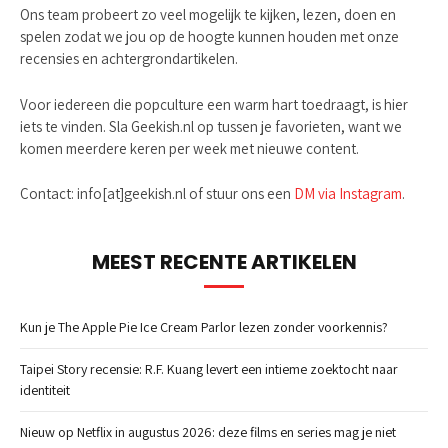
Ons team probeert zo veel mogelijk te kijken, lezen, doen en
spelen zodat we jou op de hoogte kunnen houden met onze
recensies en achtergrondartikelen.
Voor iedereen die popculture een warm hart toedraagt, is hier
iets te vinden. Sla Geekish.nl op tussen je favorieten, want we
komen meerdere keren per week met nieuwe content.
Contact: info[at]geekish.nl of stuur ons een
DM via Instagram
.
MEEST RECENTE ARTIKELEN
Kun je The Apple Pie Ice Cream Parlor lezen zonder voorkennis?
Taipei Story recensie: R.F. Kuang levert een intieme zoektocht naar
identiteit
Nieuw op Netflix in augustus 2026: deze films en series mag je niet