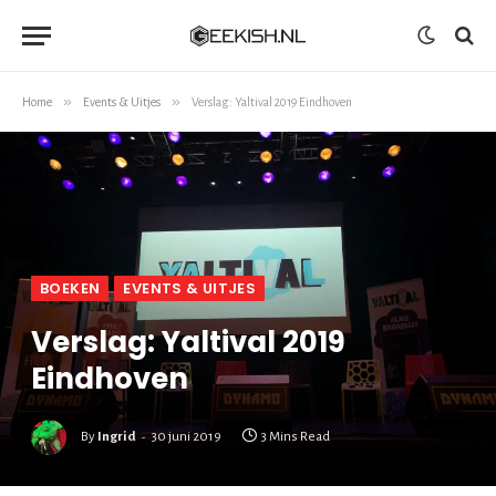
»
»
Home
Events & Uitjes
Verslag: Yaltival 2019 Eindhoven
BOEKEN
EVENTS & UITJES
Verslag: Yaltival 2019
Eindhoven
By
Ingrid
30 juni 2019
3 Mins Read