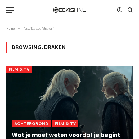
»
Home
Posts Tagged "draken"
BROWSING:
DRAKEN
FILM & TV
ACHTERGROND
FILM & TV
Wat je moet weten voordat je begint