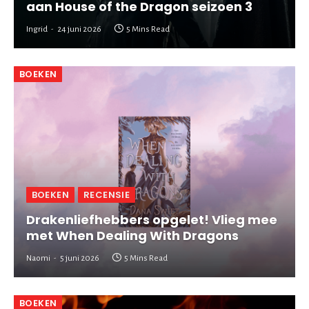
aan House of the Dragon seizoen 3
Ingrid
24 juni 2026
5 Mins Read
BOEKEN
BOEKEN
RECENSIE
Drakenliefhebbers opgelet! Vlieg mee
met When Dealing With Dragons
Naomi
5 juni 2026
5 Mins Read
BOEKEN