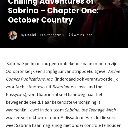
Chilling Adventures of
Sabrina – Chapter One:
October Country
By
Daniel
27 oktober 2018
4 Mins Read
Sabrina Spellman zou geen onbekende naam moeten zijn.
Oorspronkelijk een stripfiguur van stripboekuitgever
Archie
Comics Publications, Inc.
(inderdaad ook verantwoordelijk
voor Archie Andrews uit
Riverdale
en Josie and the
Pussycats), vond Sabrina al snel haar weg naar het
bewegende beeld. Haar bekendste verschijning is
waarschijnlijk wel in de sitcom
Sabrina, the Teenage Witch
waar ze vertolkt wordt door Melissa Joan Hart. In die serie
weet Sabrina haar magie nog niet onder controle te houden