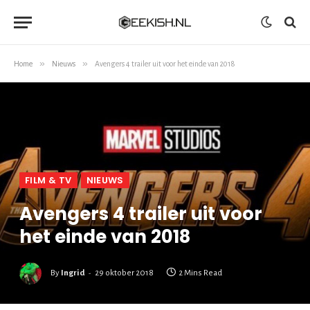
»
»
Home
Nieuws
Avengers 4 trailer uit voor het einde van 2018
FILM & TV
NIEUWS
Avengers 4 trailer uit voor
het einde van 2018
By
Ingrid
29 oktober 2018
2 Mins Read