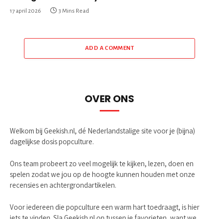
17 april 2026
3 Mins Read
ADD A COMMENT
OVER ONS
Welkom bij Geekish.nl, dé Nederlandstalige site voor je (bijna)
dagelijkse dosis popculture.
Ons team probeert zo veel mogelijk te kijken, lezen, doen en
spelen zodat we jou op de hoogte kunnen houden met onze
recensies en achtergrondartikelen.
Voor iedereen die popculture een warm hart toedraagt, is hier
iets te vinden. Sla Geekish.nl op tussen je favorieten, want we