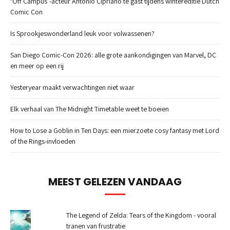
‘Off Campus’-acteur Antonio Cipriano te gast tijdens wintereditie Dutch
Comic Con
Is Sprookjeswonderland leuk voor volwassenen?
San Diego Comic-Con 2026: alle grote aankondigingen van Marvel, DC
en meer op een rij
Yesteryear maakt verwachtingen niet waar
Elk verhaal van The Midnight Timetable weet te boeien
How to Lose a Goblin in Ten Days: een mierzoete cosy fantasy met Lord
of the Rings-invloeden
MEEST GELEZEN VANDAAG
The Legend of Zelda: Tears of the Kingdom - vooral
tranen van frustratie