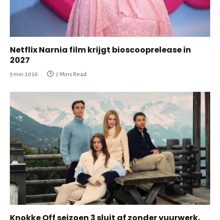
Netflix Narnia film krijgt bioscooprelease in
2027
3 mei 2026
2 Mins Read
Knokke Off seizoen 3 sluit af zonder vuurwerk,