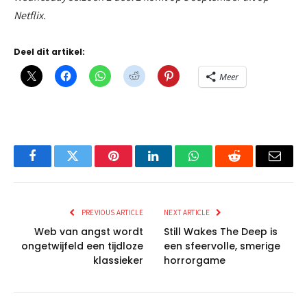
Netflix.
Deel dit artikel:
Meer
Facebook
Twitter
Pinterest
LinkedIn
WhatsApp
Reddit
Email
PREVIOUS ARTICLE
NEXT ARTICLE
Web van angst wordt
Still Wakes The Deep is
ongetwijfeld een tijdloze
een sfeervolle, smerige
klassieker
horrorgame