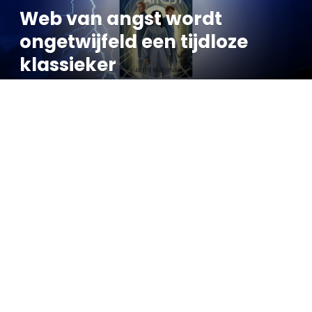
Web van angst wordt
ongetwijfeld een tijdloze
klassieker
By
Jay
15 augustus 2025
5 Mins Read
Web van angst is een boek dat ik zeker weten permanent
oneindig aan iedereen ga aanraden. Dit verhaal is op elke
manier zó sterk geschreven en het heeft meerdere mooie
boodschappen. Angst is universeel herkenbaar, waardoor
het makkelijk is om je in de worstelingen van de personages
te herkennen. Dat geldt voor jongvolwassenen, maar ook
voor oudere lezers. En dan die prachtige kaft! Is dit het
Nederlandse antwoord op tijdloze klassiekers, zoals The