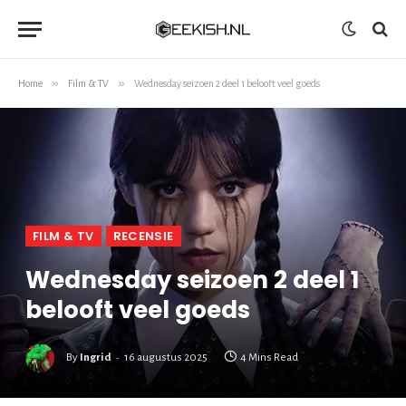
»
»
Home
Film & TV
Wednesday seizoen 2 deel 1 belooft veel goeds
FILM & TV
RECENSIE
Wednesday seizoen 2 deel 1
belooft veel goeds
By
Ingrid
16 augustus 2025
4 Mins Read