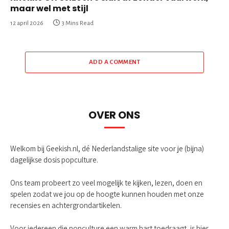
maar wel met stijl
12 april 2026
3 Mins Read
ADD A COMMENT
OVER ONS
Welkom bij Geekish.nl, dé Nederlandstalige site voor je (bijna)
dagelijkse dosis popculture.
Ons team probeert zo veel mogelijk te kijken, lezen, doen en
spelen zodat we jou op de hoogte kunnen houden met onze
recensies en achtergrondartikelen.
Voor iedereen die popculture een warm hart toedraagt, is hier