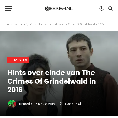
»
»
Home
Film & TV
Hints over einde van The Crimes Of Grindelwald in 2016
FILM & TV
Hints over einde van The
Crimes Of Grindelwald in
2016
By
Ingrid
5 januari 2019
3 Mins Read