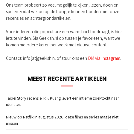
Ons team probeert zo veel mogelijk te kijken, lezen, doen en
spelen zodat we jou op de hoogte kunnen houden met onze
recensies en achtergrondartikelen.
Voor iedereen die popculture een warm hart toedraagt, is hier
iets te vinden. Sla Geekish.nl op tussen je favorieten, want we
komen meerdere keren per week met nieuwe content.
Contact: info[at]geekish.nl of stuur ons een
DM via Instagram
.
MEEST RECENTE ARTIKELEN
Taipei Story recensie: R.F. Kuang levert een intieme zoektocht naar
identiteit
Nieuw op Netflix in augustus 2026: deze films en series mag je niet
missen