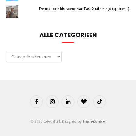
De mid-credits scene van Fast X uitgelegd (spoilers!)
ALLE CATEGORIEËN
Alle
categorieën
Facebook
Instagram
LinkedIn
BlogLovin
TikTok
© 2026 Geekish.nl. Designed by
ThemeSphere
.