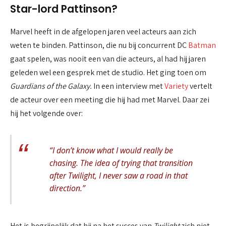
Star-lord Pattinson?
Marvel heeft in de afgelopen jaren veel acteurs aan zich
weten te binden. Pattinson, die nu bij concurrent DC
Batman
gaat spelen, was nooit een van die acteurs, al had hij jaren
geleden wel een gesprek met de studio. Het ging toen om
Guardians of the Galaxy.
In een interview met
Variety
vertelt
de acteur over een meeting die hij had met Marvel. Daar zei
hij het volgende over:
“I don’t know what I would really be
chasing. The idea of trying that transition
after Twilight, I never saw a road in that
direction.”
Het is begrijpelijk dat hij na het succes van
Twilight
zich niet