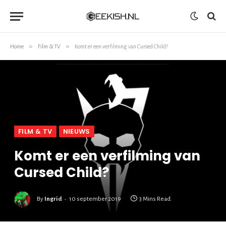
»
»
Home
Film & TV
Komt er een verfilming van Cursed Child?
FILM & TV
NIEUWS
Komt er een verfilming van
Cursed Child?
By
Ingrid
10 september 2019
3 Mins Read