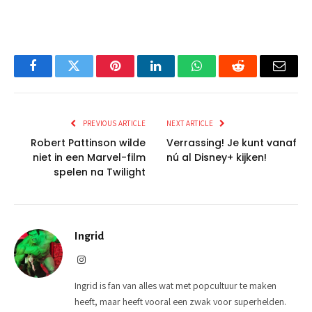
Facebook
Twitter
Pinterest
LinkedIn
WhatsApp
Reddit
Email
PREVIOUS ARTICLE
NEXT ARTICLE
Robert Pattinson wilde
Verrassing! Je kunt vanaf
niet in een Marvel-film
nú al Disney+ kijken!
spelen na Twilight
Ingrid
Instagram
Ingrid is fan van alles wat met popcultuur te maken
heeft, maar heeft vooral een zwak voor superhelden.