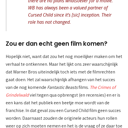
there are no plans whatsoever for a movie.
WB has always been a valued partner of
Cursed Child since it’s [sic] ‪inception‬. Their
role has not changed.
Zou er dan echt geen film komen?
Hopelijk niet, want dat zou het nog moeilijker maken om het
verhaal te ontkennen. Maar het lijkt ons zeer waarschijnlijk
dat Warner Bros uiteindelijk toch iets met de filmrechten
gaat doen. Het zal waarschijnlijk afhangen van het succes
van de nog komende
Fantastic Beasts
films.
The Crimes of
Grindelwald
viel tegen qua opbrengst (en recensies) en er is
een kans dat het publiek een beetje moe wordt van de
franchise. In dat geval zou een Cursed Child film geen succes
worden. Daarnaast zouden de originele acteurs hun rollen
weer op zich moeten nemen en het is de vraag of ze daar toe