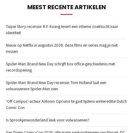
MEEST RECENTE ARTIKELEN
Taipei Story recensie: R.F. Kuang levert een intieme zoektocht naar
identiteit
Nieuw op Netflix in augustus 2026: deze films en series mag je niet
missen
Spider-Man: Brand New Day schrijft box office-geschiedenis met
recordopening
Spider-Man: Brand New Day recensie: Tom Holland laat een
volwassenere Spider-Man zien
‘Off Campus’-acteur Antonio Cipriano te gast tijdens wintereditie Dutch
Comic Con
Is Sprookjeswonderland leuk voor volwassenen?
San Diego Comic-Con 2026: alle grote aankondigingen van Marvel, DC