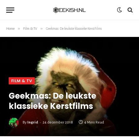
»
»
Home
Film & TV
Geekmas: De leukste klassieke Kerstfilms
FILM & TV
Geekmas: De leukste
klassieke Kerstfilms
By
Ingrid
24 december 2018
4 Mins Read