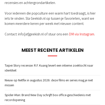
recensies en achtergrondartikelen.
Voor iedereen die popculture een warm hart toedraagt, is hier
iets te vinden. Sla Geekish.nl op tussen je favorieten, want we
komen meerdere keren per week met nieuwe content.
Contact: info[at]geekish.nl of stuur ons een
DM via Instagram
.
MEEST RECENTE ARTIKELEN
Taipei Story recensie: R.F. Kuang levert een intieme zoektocht naar
identiteit
Nieuw op Netflix in augustus 2026: deze films en series mag je niet
missen
Spider-Man: Brand New Day schrijft box office-geschiedenis met
recordopening