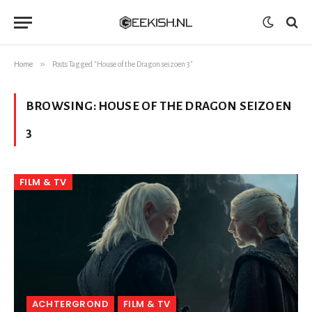
»
Home
Posts Tagged "House of the Dragon seizoen 3"
BROWSING:
HOUSE OF THE DRAGON SEIZOEN
3
FILM & TV
ACHTERGROND
FILM & TV