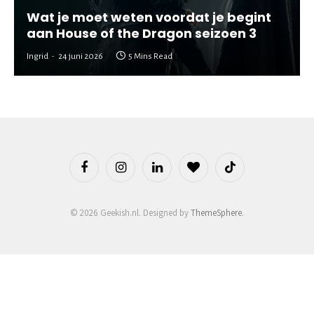
Wat je moet weten voordat je begint
aan House of the Dragon seizoen 3
Ingrid
24 juni 2026
5 Mins Read
Facebook
Instagram
LinkedIn
BlogLovin
TikTok
© 2026 Geekish.nl. Designed by
ThemeSphere
.