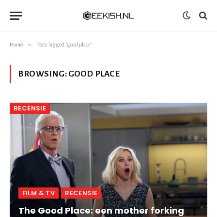
»
Home
Posts Tagged "good place"
BROWSING:
GOOD PLACE
RECENSIE
FILM & TV
RECENSIE
The Good Place: een mother forking