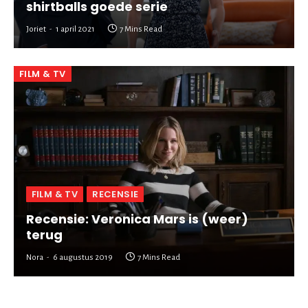
shirtballs goede serie
Joriet
1 april 2021
7 Mins Read
FILM & TV
FILM & TV
RECENSIE
Recensie: Veronica Mars is (weer)
terug
Nora
6 augustus 2019
7 Mins Read