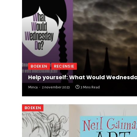
BOEKEN
RECENSIE
Help yourself: What Would Wednesd
Minca
2 november 2023
3 Mins Read
BOEKEN