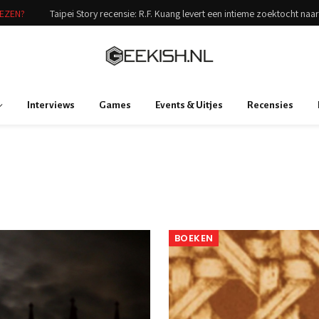
LEZEN?
Taipei Story recensie: R.F. Kuang levert een intieme zoektocht naar 
Interviews
Games
Events & Uitjes
Recensies
BOEKEN