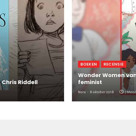
BOEKEN
RECENSIE
Wonder Women van S
 Chris Riddell
feminist
Nora
8 oktober 2018
7 Mins