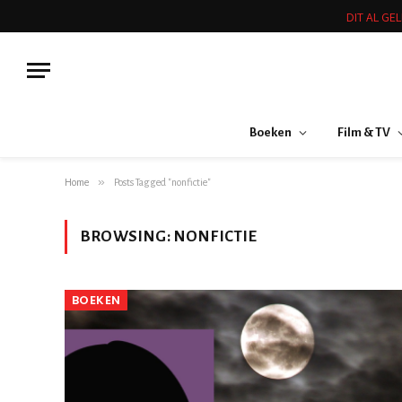
DIT AL GE
Boeken
Film & TV
»
Home
Posts Tagged "nonfictie"
BROWSING:
NONFICTIE
BOEKEN