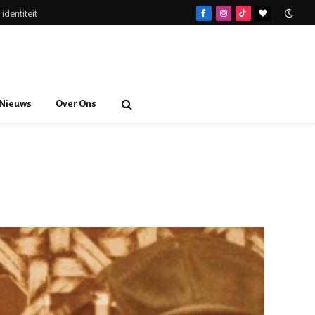
identiteit
Facebook
Instagram
TikTok
BlogLovin
Nieuws
Over Ons