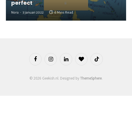
perfect
Nora
3 januari 2022
6 Mins Read
Facebook
Instagram
LinkedIn
BlogLovin
TikTok
© 2026 Geekish.nl. Designed by
ThemeSphere
.