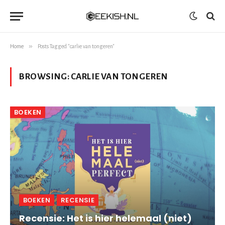
»
Home
Posts Tagged "carlie van tongeren"
BROWSING:
CARLIE VAN TONGEREN
BOEKEN
BOEKEN
RECENSIE
Recensie: Het is hier helemaal (niet)