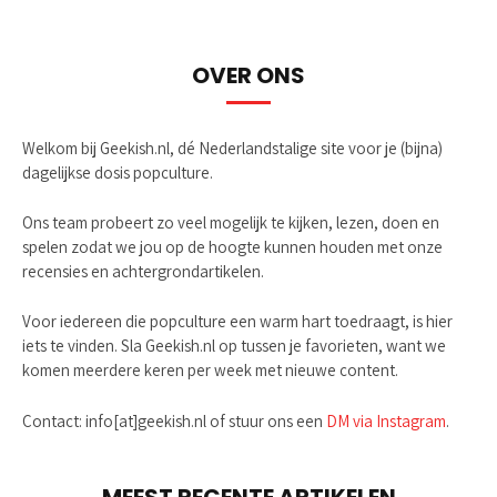
OVER ONS
Welkom bij Geekish.nl, dé Nederlandstalige site voor je (bijna)
dagelijkse dosis popculture.
Ons team probeert zo veel mogelijk te kijken, lezen, doen en
spelen zodat we jou op de hoogte kunnen houden met onze
recensies en achtergrondartikelen.
Voor iedereen die popculture een warm hart toedraagt, is hier
iets te vinden. Sla Geekish.nl op tussen je favorieten, want we
komen meerdere keren per week met nieuwe content.
Contact: info[at]geekish.nl of stuur ons een
DM via Instagram
.
MEEST RECENTE ARTIKELEN