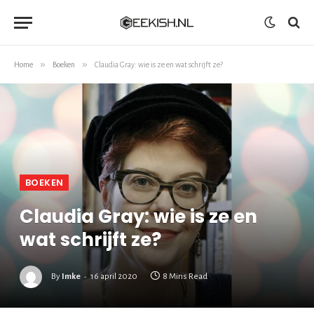
»
»
Home
Boeken
Claudia Gray: wie is ze en wat schrijft ze?
BOEKEN
Claudia Gray: wie is ze en
wat schrijft ze?
By
Imke
16 april 2020
8 Mins Read