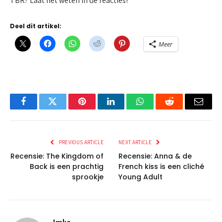
TBR? Laat het weten in de reacties!
Deel dit artikel:
Meer
Facebook
Twitter
Pinterest
LinkedIn
WhatsApp
Reddit
Email
PREVIOUS ARTICLE
NEXT ARTICLE
Recensie: The Kingdom of
Recensie: Anna & de
Back is een prachtig
French kiss is een cliché
sprookje
Young Adult