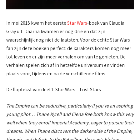
In mei 2015 kwam het eerste
Star Wars
-boek van Claudia
Gray uit. Daarna kwamen er nog drie en dat zijn
waarschijnlijk nog niet de laatsten. Voor de echte Star Wars-
fan zijn deze boeken perfect: de karakters komen nog meer
tot leven en er zijn meer verhalen om van te genieten. De
verhalen spelen zich af in hetzelfde universum en vinden
plaats voor, tijdens en na de verschillende films.
De flaptekst van deel 1: Star Wars – Lost Stars
The Empire can be seductive, particularly if you’re an aspiring
young pilot… Thane Kyrell and Ciena Ree both know this very
well when they enroll Imperial Academy, eager to pursue their
dreams. When Thane discovers the darker side of the Empire,
though, and defects to the Rebellion, the pair’s lifelong