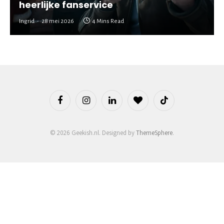
heerlijke fanservice
Ingrid
28 mei 2026
4 Mins Read
Facebook
Instagram
LinkedIn
BlogLovin
TikTok
© 2026 Geekish.nl. Designed by
ThemeSphere
.