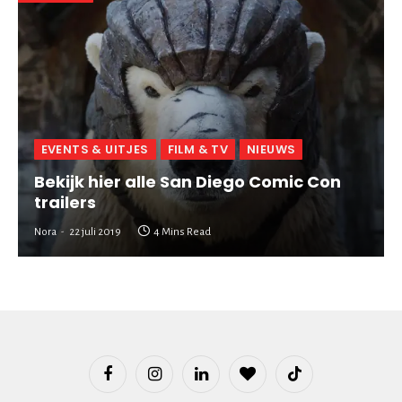
EVENTS & UITJES
FILM & TV
NIEUWS
Bekijk hier alle San Diego Comic Con
trailers
Nora
22 juli 2019
4 Mins Read
Facebook
Instagram
LinkedIn
BlogLovin
TikTok