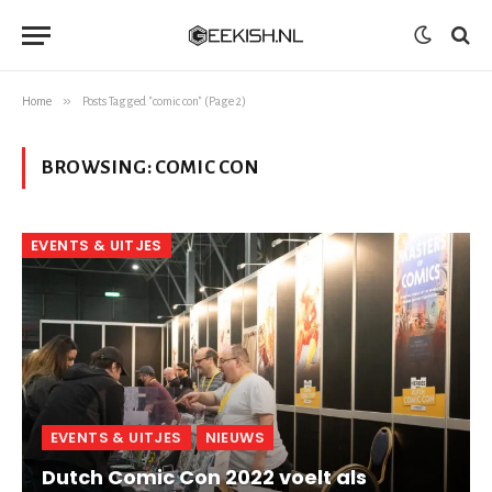
»
Home
Posts Tagged "comic con" (Page 2)
BROWSING:
COMIC CON
EVENTS & UITJES
EVENTS & UITJES
NIEUWS
Dutch Comic Con 2022 voelt als