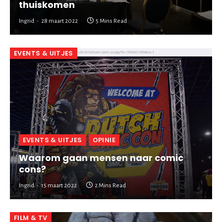
thuiskomen
Ingrid
28 maart 2022
5 Mins Read
EVENTS & UITJES
EVENTS & UITJES
OPINIE
Waarom gaan mensen naar comic
cons?
Ingrid
15 maart 2022
2 Mins Read
FILM & TV