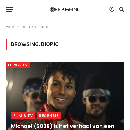
»
Home
Posts Tagged "biopic"
BROWSING:
BIOPIC
FILM & TV
FILM & TV
RECENSIE
Michael (2026) is het verhaal van een