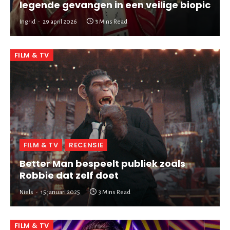
legende gevangen in een veilige biopic
Ingrid
29 april 2026
3 Mins Read
FILM & TV
FILM & TV
RECENSIE
Better Man bespeelt publiek zoals
Robbie dat zelf doet
Niels
15 januari 2025
3 Mins Read
FILM & TV