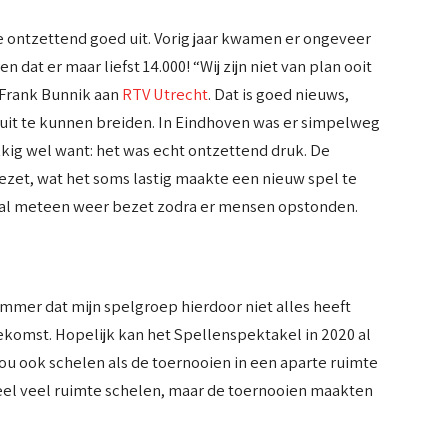
e ontzettend goed uit. Vorig jaar kwamen er ongeveer
n dat er maar liefst 14.000! “Wij zijn niet van plan ooit
r Frank Bunnik aan
RTV Utrecht
. Dat is goed nieuws,
 uit te kunnen breiden. In Eindhoven was er simpelweg
kkig wel want: het was echt ontzettend druk. De
ezet, wat het soms lastig maakte een nieuw spel te
s al meteen weer bezet zodra er mensen opstonden.
ammer dat mijn spelgroep hierdoor niet alles heeft
ekomst. Hopelijk kan het Spellenspektakel in 2020 al
 zou ook schelen als de toernooien in een aparte ruimte
eel veel ruimte schelen, maar de toernooien maakten