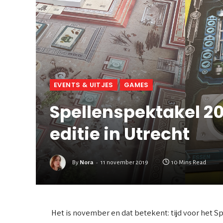
EVENTS & UITJES
GAMES
Spellenspektakel 20
editie in Utrecht
By
Nora
11 november 2019
10 Mins Read
Het is november en dat betekent: tijd voor het 