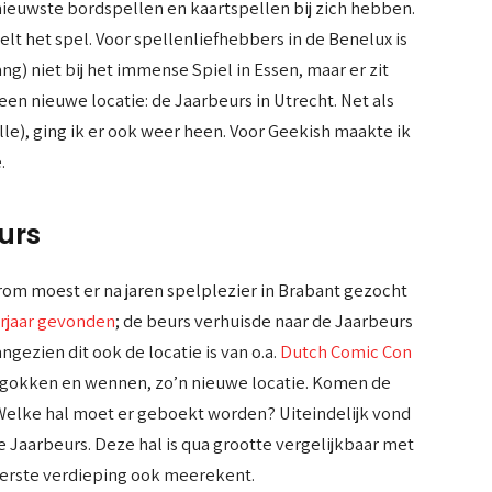
nieuwste bordspellen en kaartspellen bij zich hebben.
peelt het spel. Voor spellenliefhebbers in de Benelux is
ang) niet bij het immense Spiel in Essen, maar er zit
 een nieuwe locatie: de Jaarbeurs in Utrecht. Net als
lle), ging ik er ook weer heen. Voor Geekish maakte ik
.
urs
om moest er na jaren spelplezier in Brabant gezocht
rjaar gevonden
; de beurs verhuisde naar de Jaarbeurs
gezien dit ook de locatie is van o.a.
Dutch Comic Con
ven gokken en wennen, zo’n nieuwe locatie. Komen de
Welke hal moet er geboekt worden? Uiteindelijk vond
de Jaarbeurs. Deze hal is qua grootte vergelijkbaar met
 eerste verdieping ook meerekent.