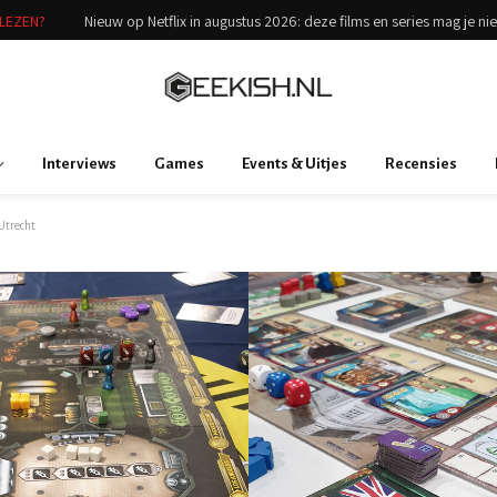
ELEZEN?
Nieuw op Netflix in augustus 2026: deze films en series mag je ni
Interviews
Games
Events & Uitjes
Recensies
 Utrecht