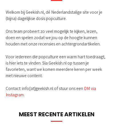
Welkom bij Geekish.nl, dé Nederlandstalige site voor je
(bijna) dagelijkse dosis popculture.
Ons team probeert zo veel mogelijk te kijken, lezen,
doen en spelen zodat we jou op de hoogte kunnen
houden met onze recensies en achtergrondartikelen.
Voor iedereen die popculture een warm hart toedraagt,
is hier iets te vinden. Sla Geekish.nl op tussen je
favorieten, want we komen meerdere keren per week
met nieuwe content.
Contact: info[at]geekish.nl of stuur ons een
DM via
Instagram
.
MEEST RECENTE ARTIKELEN