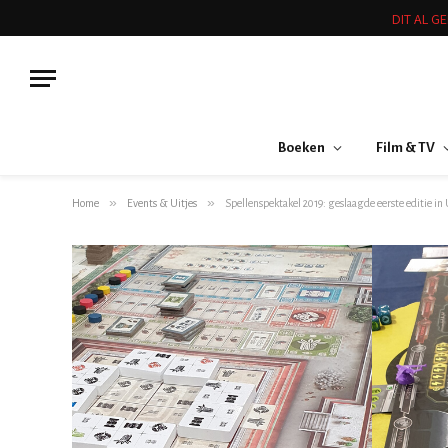
DIT AL G
Boeken
Film & TV
»
»
Home
Events & Uitjes
Spellenspektakel 2019: geslaagde eerste editie in