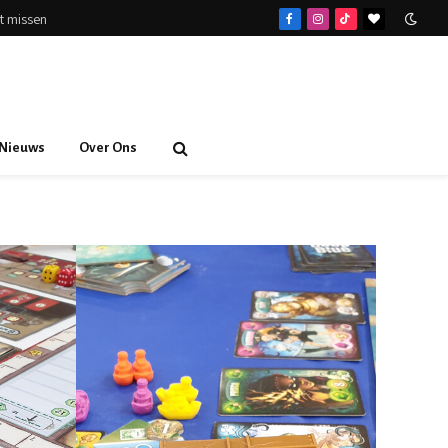
et missen
Facebook
Instagram
TikTok
BlogLovin
Nieuws
Over Ons