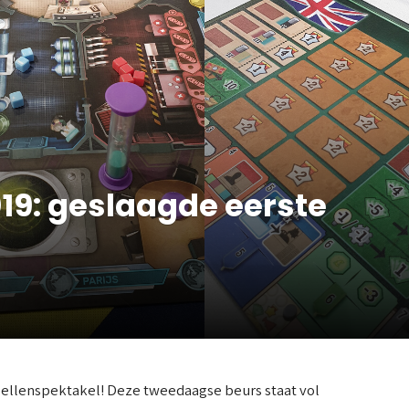
19: geslaagde eerste
Spellenspektakel! Deze tweedaagse beurs staat vol