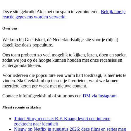
Deze site gebruikt Akismet om spam te verminderen.
Bekijk hoe je
reactie gegevens worden verwerkt
.
Over ons
Welkom bij Geekish.nl, dé Nederlandstalige site voor je (bijna)
dagelijkse dosis popculture.
Ons team probeert zo veel mogelijk te kijken, lezen, doen en spelen
zodat we jou op de hoogte kunnen houden met onze recensies en
achtergrondartikelen.
Voor iedereen die popculture een warm hart toedraagt, is hier iets te
vinden. Sla Geekish.nl op tussen je favorieten, want we komen
meerdere keren per week met nieuwe content.
Contact: info[at]geekish.nl of stuur ons een
DM via Instagram
.
Meest recente artikelen
Taipei Story recensie: R.F. Kuang levert een intieme
zoektocht naar identiteit
Nieuw op Netflix in augustus 2026: deze films en series mag