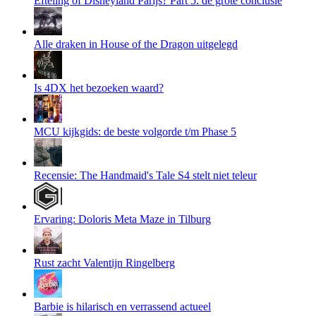
Efteling of Disneyland Parijs? Part 5: de grote conclusie
Alle draken in House of the Dragon uitgelegd
Is 4DX het bezoeken waard?
MCU kijkgids: de beste volgorde t/m Phase 5
Recensie: The Handmaid's Tale S4 stelt niet teleur
Ervaring: Doloris Meta Maze in Tilburg
Rust zacht Valentijn Ringelberg
Barbie is hilarisch en verrassend actueel