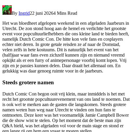
By
Ingrid
22 juni 2026
4 Mins Read
Het was bloedheet afgelopen weekend in een afgeladen Jaarbeurs in
Utrecht. De zon stond hoog aan de hemel en verlichtte het grootste
event voor popcultuurliefhebbers die ons kleine land te bieden heeft,
namelijk Dutch Comic Con. De hitte kon vele fans en cosplayers
echter niet deren. In grote getale reisden ze af naar de Domstad,
velen zelfs in hete kostuums. Dit is natuurlijk het event van het
(half)jaar waar fans even zichzelf kunnen zijn en niemand vreemd
opkijkt als er een furry of animepersonage voorbij komt lopen. Vrij
zijn en je passies kunnen delen. Daar draait het allemaal om. En
gelukkig was daar genoeg ruimte voor in de jaarbeurs.
Steeds grotere namen
Dutch Comic Con begon ooit vrij klein, maar inmiddels is het met
recht het grootste popcultuurevenement van ons land te noemen. Dat
is ook wel te merken aan de gasten die langskomen. Steeds grotere
namen weten hun weg naar Utrecht te vinden om hun fans te
ontmoeten. Deze keer was het voornamelijk Jamie Campbell Bower
die de show wist te stelen. Op het moment dat de beste man zijn
Q&A hield, was het afgeladen vol voor de main stage en stond er
een lange rij om hem een vraag te mogen stellen.