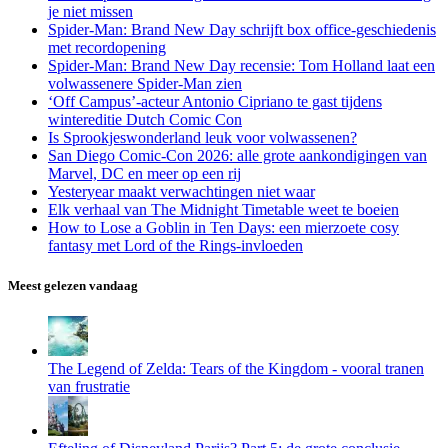
je niet missen
Spider-Man: Brand New Day schrijft box office-geschiedenis
met recordopening
Spider-Man: Brand New Day recensie: Tom Holland laat een
volwassenere Spider-Man zien
‘Off Campus’-acteur Antonio Cipriano te gast tijdens
wintereditie Dutch Comic Con
Is Sprookjeswonderland leuk voor volwassenen?
San Diego Comic-Con 2026: alle grote aankondigingen van
Marvel, DC en meer op een rij
Yesteryear maakt verwachtingen niet waar
Elk verhaal van The Midnight Timetable weet te boeien
How to Lose a Goblin in Ten Days: een mierzoete cosy
fantasy met Lord of the Rings-invloeden
Meest gelezen vandaag
The Legend of Zelda: Tears of the Kingdom - vooral tranen
van frustratie