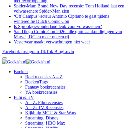
met recordopening
Spider-Man: Brand New Day recensie: Tom Holland laat een
volwassenere Spider-Man zien
‘Off Campus’-acteur Antonio Cipriano te gast tijdens
wintereditie Dutch Comic Con
Is Sprookjeswonderland leuk voor volwassenen?
San Diego Comic-Con 2026: alle grote aankondigingen van
Marvel, DC en meer op een rij
Yesteryear maakt verwachtingen niet waar
Facebook
Instagram
TikTok
BlogLovin
Boeken
Boekrecensies A – Z
BoekenTags
Fantasy boekrecensies
YA boekrecensies
Film & TV
A – Z: Filmrecensies
A – Z: TV-Recensies
Kijkhulp MCU & Star Wars
Streaming: Disney+
Streaming: HBO Max