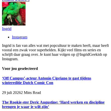
Ingrid
Instagram
Ingrid is fan van alles wat met popcultuur te maken heeft, maar heeft
vooral een zwak voor superhelden. Kijkt veel films en series en
schrijft daar graag over. Je kunt haar volgen op @IngridGeekish op
Instagram.
Voor jou geselecteerd
‘Off Campus’-acteur Antonio Cipriano te gast tijdens
wintereditie Dutch Comic Con
29 juli 2026
2 Mins Read
The Rookie-ster Deric Augustine: ‘Hard werken en discipline
brengen je waar je wilt zijn’