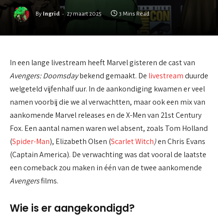
By
Ingrid
27 maart 2025
3 Mins Read
In een lange livestream heeft Marvel gisteren de cast van
Avengers: Doomsday
bekend gemaakt. De
livestream
duurde
welgeteld vijfenhalf uur. In de aankondiging kwamen er veel
namen voorbij die we al verwachtten, maar ook een mix van
aankomende Marvel releases en de X-Men van 21st Century
Fox. Een aantal namen waren wel absent, zoals Tom Holland
(
Spider-Man
), Elizabeth Olsen (
Scarlet Witch
)
en Chris Evans
(Captain America). De verwachting was dat vooral de laatste
een comeback zou maken in één van de twee aankomende
Avengers
films.
Wie is er aangekondigd?