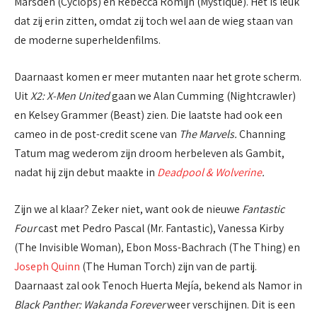
Marsden (Cyclops) en Rebecca Romijn (Mystique). Het is leuk
dat zij erin zitten, omdat zij toch wel aan de wieg staan van
de moderne superheldenfilms.
Daarnaast komen er meer mutanten naar het grote scherm.
Uit
X2: X-Men United
gaan we Alan Cumming (Nightcrawler)
en Kelsey Grammer (Beast) zien. Die laatste had ook een
cameo in de post-credit scene van
The Marvels.
Channing
Tatum mag wederom zijn droom herbeleven als Gambit,
nadat hij zijn debut maakte in
Deadpool & Wolverine
.
Zijn we al klaar? Zeker niet, want ook de nieuwe
Fantastic
Four
cast met Pedro Pascal (Mr. Fantastic), Vanessa Kirby
(The Invisible Woman), Ebon Moss-Bachrach (The Thing) en
Joseph Quinn
(The Human Torch) zijn van de partij.
Daarnaast zal ook Tenoch Huerta Mejía, bekend als Namor in
Black Panther: Wakanda Forever
weer verschijnen. Dit is een