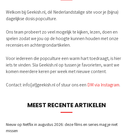
Welkom bij Geekish.nl, dé Nederlandstalige site voor je (bijna)
dagelijkse dosis popculture.
Ons team probeert zo veel mogelijk te kijken, lezen, doen en
spelen zodat we jou op de hoogte kunnen houden met onze
recensies en achtergrondartikelen.
Voor iedereen die popculture een warm hart toedraagt, is hier
iets te vinden. Sla Geekish.nl op tussen je favorieten, want we
komen meerdere keren per week met nieuwe content.
Contact: info[at]geekish.nl of stuur ons een
DM via Instagram
.
MEEST RECENTE ARTIKELEN
Nieuw op Netflix in augustus 2026: deze films en series mag je niet
missen