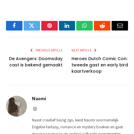
Facebook
Twitter
Pinterest
LinkedIn
WhatsApp
Reddit
Email
PREVIOUS ARTICLE
NEXT ARTICLE
De Avengers: Doomsday
Heroes Dutch Comic Con:
cast is bekend gemaakt
tweede gast en early bird
kaartverkoop
Naomi
Instagram
Naast creatief bezig zijn, leest Naomi voornamelijk
Engelse fantasy, romance en mystery boeken en gaat
graag naar musea en andere culturele evenementen.