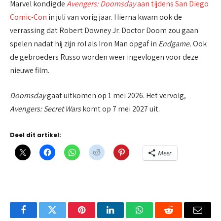
Marvel kondigde
Avengers: Doomsday
aan tijdens San Diego
Comic-Con
in juli van vorig jaar. Hierna kwam ook de
verrassing dat Robert Downey Jr. Doctor Doom zou gaan
spelen nadat hij zijn rol als Iron Man opgaf in
Endgame.
Ook
de gebroeders Russo worden weer ingevlogen voor deze
nieuwe film.
Doomsday
gaat uitkomen op 1 mei 2026. Het vervolg,
Avengers: Secret Wars
komt op 7 mei 2027 uit.
Deel dit artikel:
Meer
Facebook
Twitter
Pinterest
LinkedIn
WhatsApp
Reddit
Email