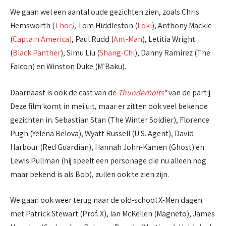
We gaan wel een aantal oude gezichten zien, zoals Chris
Hemsworth (
Thor
),
Tom Hiddleston (
Loki
), Anthony Mackie
(
Captain America)
, Paul Rudd (
Ant-Man
), Letitia Wright
(
Black Panther
), Simu Liu (
Shang-Chi
), Danny Ramirez (The
Falcon) en Winston Duke (M’Baku).
Daarnaast is ook de cast van de
Thunderbolts*
van de partij.
Deze film komt in mei uit, maar er zitten ook veel bekende
gezichten in. Sebastian Stan (The Winter Soldier), Florence
Pugh (Yelena Belova), Wyatt Russell (U.S. Agent), David
Harbour (Red Guardian), Hannah John-Kamen (Ghost) en
Lewis Pullman (hij speelt een personage die nu alleen nog
maar bekend is als Bob), zullen ook te zien zijn.
We gaan ook weer terug naar de old-school X-Men dagen
met Patrick Stewart (Prof. X), Ian McKellen (Magneto), James