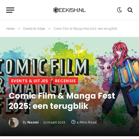
»
»
Home
Events & Uitjes
Comic Film & Manga Fest 2025: een terugblik
EVENTS & UITJES
RECENSIE
Comic Film & Manga Fest
2025: een terugblik
By
Naomi
27 maart 2025
4 Mins Read