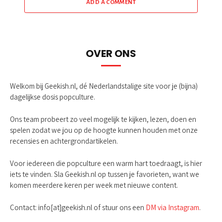
ADD A COMMENT
OVER ONS
Welkom bij Geekish.nl, dé Nederlandstalige site voor je (bijna)
dagelijkse dosis popculture.
Ons team probeert zo veel mogelijk te kijken, lezen, doen en
spelen zodat we jou op de hoogte kunnen houden met onze
recensies en achtergrondartikelen.
Voor iedereen die popculture een warm hart toedraagt, is hier
iets te vinden. Sla Geekish.nl op tussen je favorieten, want we
komen meerdere keren per week met nieuwe content.
Contact: info[at]geekish.nl of stuur ons een
DM via Instagram
.