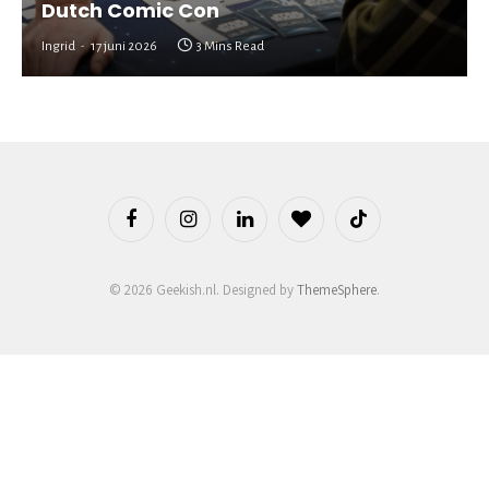
Dutch Comic Con
Ingrid
17 juni 2026
3 Mins Read
Facebook
Instagram
LinkedIn
BlogLovin
TikTok
© 2026 Geekish.nl. Designed by
ThemeSphere
.