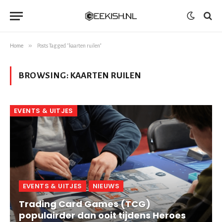
»
Home
Posts Tagged "kaarten ruilen"
BROWSING:
KAARTEN RUILEN
EVENTS & UITJES
EVENTS & UITJES
NIEUWS
Trading Card Games (TCG)
populairder dan ooit tijdens Heroes